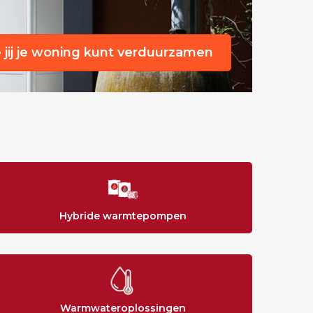
e jij je woning kunt verduurzamen
Hybride warmtepompen
Warmwateroplossingen