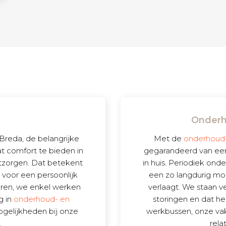
Onderh
 Breda, de belangrijke
Met de
onderhoud-
 comfort te bieden in
gegarandeerd van een 
ontzorgen. Dat betekent
in huis. Periodiek ond
n voor een persoonlijk
een zo langdurig mo
voeren, we enkel werken
verlaagt. We staan v
g in
onderhoud- en
storingen en dat h
ogelijkheden bij onze
werkbussen, onze va
.
rela