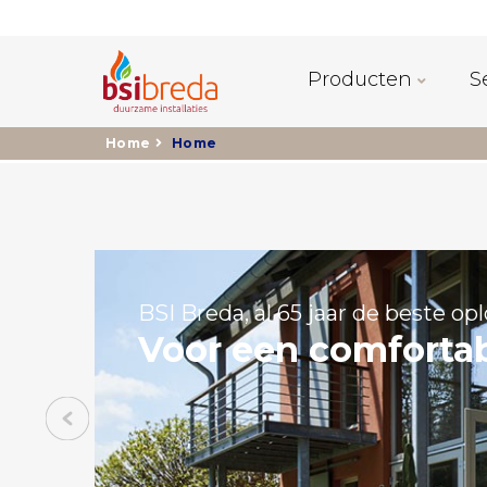
Producten
S
Home
Home
BSI Breda, al 65 jaar de beste op
Voor een comfort