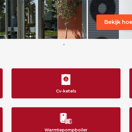
Bekijk ho
Cv-ketels
Warmtepompboiler