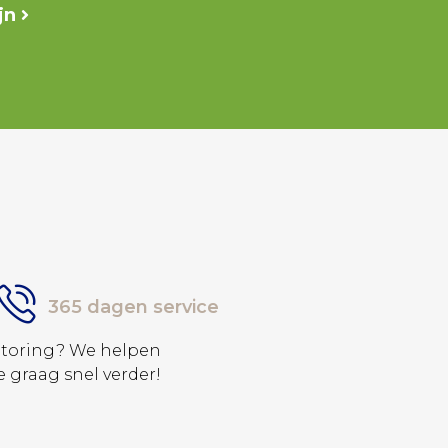
ijn
365 dagen service
Storing? We helpen
e graag snel verder!