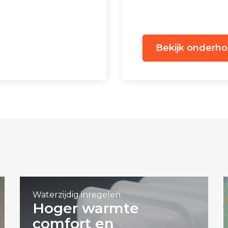
Bekijk onderh
Waterzijdig inregelen
Hoger warmte
comfort en