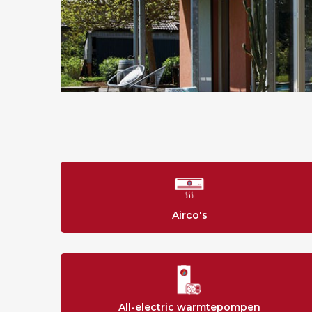
teur
Airco's
All-electric warmtepompen