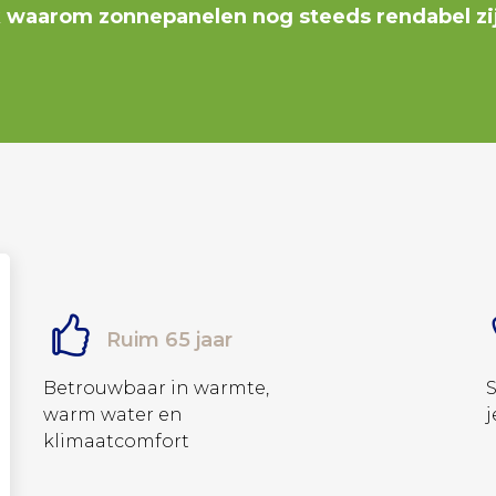
k waarom zonnepanelen nog steeds rendabel z
Ruim 65 jaar
Betrouwbaar in warmte,
warm water en
j
klimaatcomfort