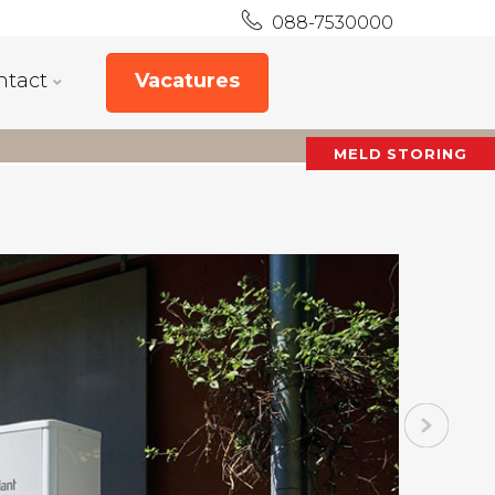
088-7530000
ntact
Vacatures
MELD STORING