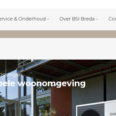
ervice & Onderhoud
Over BSI Breda
Co
lossingen
abele woonomgeving