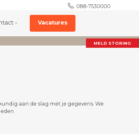
088-7530000
ntact
Vacatures
MELD STORING
skundig aan de slag met je gegevens. We
ieden.