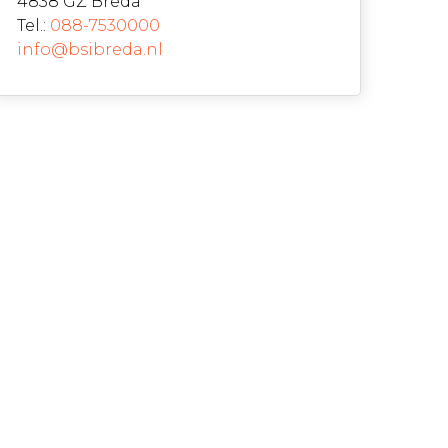
4838 GZ Breda
Tel.:
088-7530000
info@bsibreda.nl