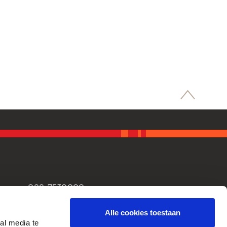
088-7530000
info@bsibreda.nl
Alle cookies toestaan
al media te